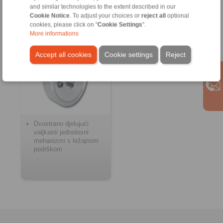
and similar technologies to the extent described in our
Cookie Notice
. To adjust your choices or
reject all
optional
Nepovratne brave
cookies, please click on "
Cookie Settings
".
More informations
Accept all cookies
Cookie settings
Reject
Dvostrano djelujući
valjkasti jednolosni
mehanizmi s ležajnom
podrškom