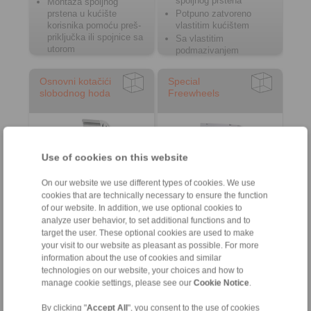
spoljnog prstena
Montaža spoljnog
prstena u kućište
Potpuno zatvoreno
korisnika pomoću preš-
vlastitim kućištem
priključka ili spojnice sa
Sa vlastitim
utorom
podmazivanjem
Osnovni kotačići
Special
slobodnog hoda
Freewheels
Use of cookies on this website
On our website we use different types of cookies. We use
cookies that are technically necessary to ensure the function
of our website. In addition, we use optional cookies to
analyze user behavior, to set additional functions and to
With bearing support
Complete Freewheels
target the user. These optional cookies are used to make
between inner and outer
Internal Freewheels
your visit to our website as pleasant as possible. For more
ring
Cage Freewheels
information about the use of cookies and similar
For assembly with
technologies on our website, your choices and how to
connecting parts
manage cookie settings, please see our
Cookie Notice
.
Lubrication by the
customer
By clicking "
Accept All
", you consent to the use of cookies