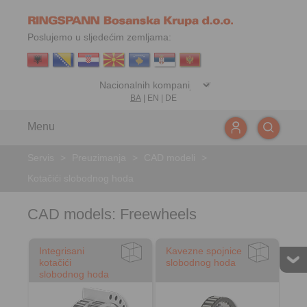
Poslujemo u sljedećim zemljama:
BA
|
EN
|
DE
Menu
Servis
>
Preuzimanja
>
CAD modeli
>
Kotačići slobodnog hoda
CAD models: Freewheels
Integrisani
Kavezne spojnice
kotačići
slobodnog hoda
slobodnog hoda