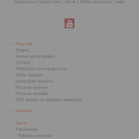
Naslovnica
|
Contact form
|
Utisak
|
Zaštita privatnosti
|
Login
Proizvodi
Pregled
Jednosmjerna spojka
Kočnice
Priključnici osovina-glavčina
Teške spojnice
Industrijske spojnice
Precizne spojnice
Precizne stezaljke
RCS Sistemi za daljinsko upravljanje
Industrije
Servis
Preuzimanja
Katalozi proizvoda