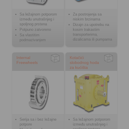
Sa ležajnom potporom
Za postrojenja sa
između unutrašnjeg i
niskim brzinama
spoljnog prstena
Dizajn za upotrebu na
Potpuno zatvoreno
kosim trakastim
transporterima‚
Sa vlastitim
dizalicama ili pumpama
podmazivanjem
Internal
Kotačići
Freewheels
slobodnog hoda
za kućišta
Serija sa i bez ležajne
Sa ležajnom potporom
potpore
između unutrašnjeg i