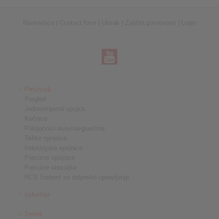
Naslovnica
|
Contact form
|
Utisak
|
Zaštita privatnosti
|
Login
Proizvodi
Pregled
Jednosmjerna spojka
Kočnice
Priključnici osovina-glavčina
Teške spojnice
Industrijske spojnice
Precizne spojnice
Precizne stezaljke
RCS Sistemi za daljinsko upravljanje
Industrije
Servis