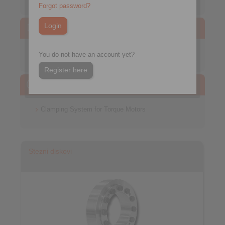
Forgot password?
CAD models
Priključnici osovina-glavčina
You do not have an account yet?
Register here
Technical enquiry
Clamping System for Torque Motors
Stezni diskovi