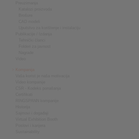
Preuzimanja
Katalozi proizvoda
Brošure
CAD modeli
Uputstvo za korištenje i instalaciju
Publikacije / Izdanja
Tehnički članci
Folderi za javnost
Nagrade
Video
Kompanija
Vaša korist je naša motivacija
Video kompanije
CSR - Kodeks ponašanja
Certifikati
RINGSPANN kompanije
Historija
Sajmovi i događaji
Virtual Exhibition Booth
Poslovi i karijera
Sustainability