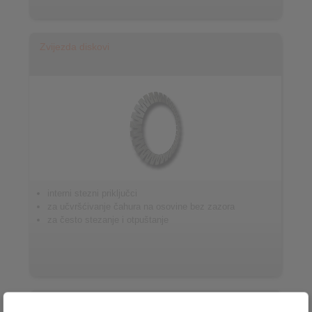
Zvijezda diskovi
interni stezni priključci
za učvršćivanje čahura na osovine bez zazora
za često stezanje i otpuštanje
Sistemi stezanja za pogonske motore