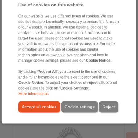
Use of cookies on this website
On our website we use different types of cookies. We use
cookies that are technically necessary to ensure the function
of our website. In addition, we use optional cookies to
analyze user behavior, to set additional functions and to
target the user. These optional cookies are used to make
your visit to our website as pleasant as possible. For more
information about the use of cookies and similar
technologies on our website, your choices and how to
manage cookie settings, please see our
Cookie Notice
.
za trenjsko povezivanje momentnih motora s
osovinama mašina
By clicking "
Accept All
", you consent to the use of cookies
and similar technologies to the extent described in our
Cookie Notice
. To adjust your choices or
reject all
optional
cookies, please click on "
Cookie Settings
".
More informations
Accept all cookies
Cookie settings
Reject
Zvijezda opruge/ Kuglični ležajevi kompenzacijskih
diskova