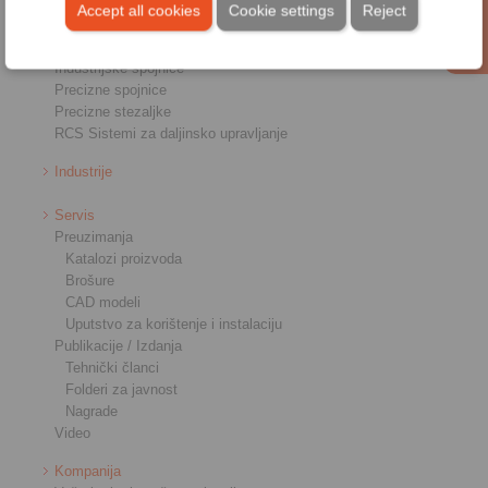
Kočnice
Accept all cookies
Cookie settings
Reject
Priključnici osovina-glavčina
Teške spojnice
Industrijske spojnice
Precizne spojnice
Precizne stezaljke
RCS Sistemi za daljinsko upravljanje
Industrije
Servis
Preuzimanja
Katalozi proizvoda
Brošure
CAD modeli
Uputstvo za korištenje i instalaciju
Publikacije / Izdanja
Tehnički članci
Folderi za javnost
Nagrade
Video
Kompanija