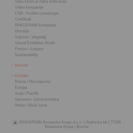
Vaša korist je naša motivacija
Video kompanije
CSR - Kodeks ponašanja
Certifikati
RINGSPANN kompanije
Historija
Sajmovi i događaji
Virtual Exhibition Booth
Poslovi i karijera
Sustainability
Novosti
Kontakt
Bosna i Hercegovina
Europa
Azija i Pacifik
Sjeverna i Južna Amerika
Afrika i Bliski Istok
RINGSPANN Bosanska Krupa d.o.o. |
Radnicka bb |
77240
Bosanska Krupa |
Bosnia