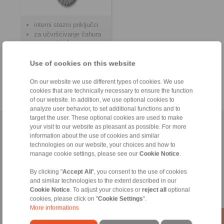
interni stezni priključci
za učvršćivanje čahura
na osovine bez zazora
za često stezanje i
otpuštanje
Use of cookies on this website
On our website we use different types of cookies. We use
cookies that are technically necessary to ensure the function
of our website. In addition, we use optional cookies to
analyze user behavior, to set additional functions and to
target the user. These optional cookies are used to make
Naslovnica
|
Contact form
|
Utisak
|
Zaštita privatnosti
|
Login
your visit to our website as pleasant as possible. For more
information about the use of cookies and similar
technologies on our website, your choices and how to
manage cookie settings, please see our
Cookie Notice
.
By clicking "
Accept All
", you consent to the use of cookies
and similar technologies to the extent described in our
Cookie Notice
. To adjust your choices or
reject all
optional
Proizvodi
cookies, please click on "
Cookie Settings
".
Pregled
More informations
Jednosmjerna spojka