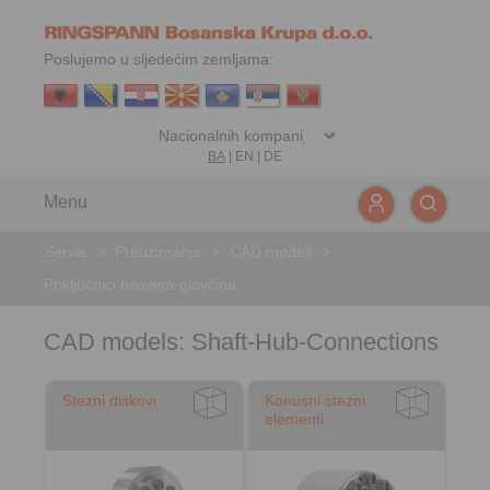
Poslujemo u sljedećim zemljama:
BA
|
EN
|
DE
Menu
Servis
>
Preuzimanja
>
CAD modeli
>
Priključnici osovina-glavčina
CAD models: Shaft-Hub-Connections
Stezni diskovi
Konusni stezni
elementi