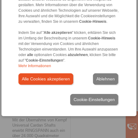
Helfrich und seinen
gestalten. Mehr Informationen über die Verwendung von
Prokuristen, dem
Cookies und ähnlichen Technologien auf unserer Webseite,
Chefkonstrukteur Matthias
Ihre Auswahl und die Möglichkeit die Cookieeinstellungen
Trabert und dem Einkaufsleiter
zu verwalten, finden Sie in unserem
Cookie-Hinweis
.
Alexander Walter. Auch die 34-
köpfige Belegschaft wird
Indem Sie auf "
Alle akzeptieren
" klicken, erklären Sie sich
vollzählig übernommen. „Auf
im Umfang der Beschreibung in unserem
Cookie-Hinweis
diese Weise bleiben uns die
mit der Verwendung von Cookies und ähnlichen
vielfältigen Kompetenzen, das
Technologien einverstanden. Um Ihre Auswahl anzupassen
Knowhow und die Erfahrung
oder
alle
optionalen Cookies
abzulehnen
, klicken Sie bitte
der Mitarbeiter erhalten. Das
auf "
Cookie-Einstellungen
".
dürfte auch alle nun
Mehr Informationen
anstehenden Prozesse im
Rahmen der organisatorischen
und technischen Integration in
Alle Cookies akzeptieren
Ablehnen
die RINGSPANN-Gruppe
erheblich beschleunigen“, sagt
Geschäftsführer Fabian
Maurer.
Cookie-Einstellungen
Attraktive Aussichten
Mit der Übernahme von Kempf
Universal Cardan Shafts
erwirbt RINGSPANN auch ein
über 24.000 Quadratmeter