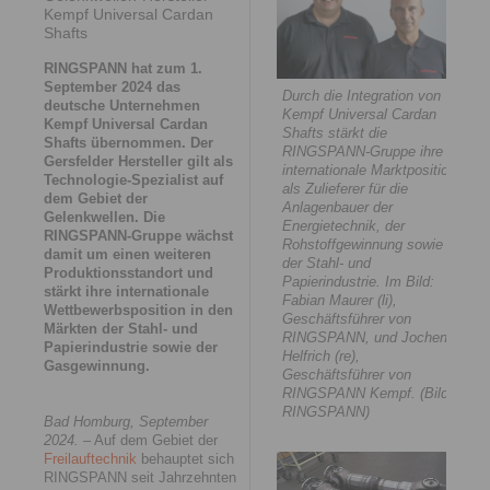
Kempf Universal Cardan
Shafts
RINGSPANN hat zum 1.
September 2024 das
Durch die Integration von
deutsche Unternehmen
Kempf Universal Cardan
Kempf Universal Cardan
Shafts stärkt die
Shafts übernommen. Der
RINGSPANN-Gruppe ihre
Gersfelder Hersteller gilt als
internationale Marktposition
Technologie-Spezialist auf
als Zulieferer für die
dem Gebiet der
Anlagenbauer der
Gelenkwellen. Die
Energietechnik, der
RINGSPANN-Gruppe wächst
Rohstoffgewinnung sowie
damit um einen weiteren
der Stahl- und
Produktionsstandort und
Papierindustrie. Im Bild:
stärkt ihre internationale
Fabian Maurer (li),
Wettbewerbsposition in den
Geschäftsführer von
Märkten der Stahl- und
RINGSPANN, und Jochen
Papierindustrie sowie der
Helfrich (re),
Gasgewinnung.
Geschäftsführer von
RINGSPANN Kempf. (Bild:
RINGSPANN)
Bad Homburg, September
2024.
– Auf dem Gebiet der
Freilauftechnik
behauptet sich
RINGSPANN seit Jahrzehnten