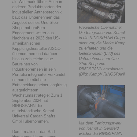
als Weltmarktführer. Auch in
anderen Produktsparten der
industriellen Antriebstechnik
baut das Unternehmen das
Angebot seines One-Stop-
Freundliche Übernahme:
Shops mit großem
Die Integration von Kempf
Engagement weiter aus.
in die RINGSPANN-Gruppe
Nachdem es 2023 den US-
sieht vor, die Marke Kempf
amerikanischen
zu erhalten und die
Kupplungshersteller AISCO
Gelenkwellen (Bild) des
übernommen und darüber
Unternehmens im One-
hinaus zahlreiche neue
Stop-Shop von
Baureihen von
RINGSPANN anzubieten.
Industriebremsen in sein
(Bild: Kempf/ RINGSPANN)
Portfolio integrierte, verkündet
es nun die nächste
Entscheidung seiner langfristig
ausgerichteten
Wachstumsstrategie: Zum 1.
September 2024 hat
RINGSPANN die
mittelständische Kempf
Universal Cardan Shafts
GmbH übernommen.
Mit dem Fertigungswerk
von Kempf in Gersfeld
Damit realisiert das Bad
wächst die RINGSPANN-
Homburger Unternehmen