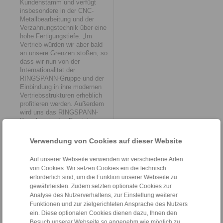
Kundenstamm und verfügt
insbesondere in der CNC-
Metallbearbeitung und der
Verzahnungstechnik über eine
hohe Fertigungstiefe. „Im
Vertrieb würden wir aber bald
an unsere Grenzen stoßen, so
dass wir nun von der
Internationalität der
RINGSPANN-Gruppe und der
Einbindung in ihre modernen
Vertriebsstrukturen erheblich
profitieren werden. Außerdem
wird uns das RINGSPANN-
Knowhow in den Bereichen
Prozessoptimierung,
Informationstechnik und
Verwendung von Cookies auf dieser Website
Marketing entscheidend
voranbringen“, sagt Jochen
Auf unserer Webseite verwenden wir verschiedene Arten
Helfrich.
von Cookies. Wir setzen Cookies ein die technisch
erforderlich sind, um die Funktion unserer Webseite zu
Das neue Mitglied der Gruppe
gewährleisten. Zudem setzten optionale Cookies zur
wird als RINGSPANN Kempf
Analyse des Nutzerverhaltens, zur Einstellung weiterer
GmbH firmieren. Die Führung
Funktionen und zur zielgerichteten Ansprache des Nutzers
des Unternehmens bleibt in
den bewährten Händen von
ein. Diese optionalen Cookies dienen dazu, Ihnen den
Geschäftsführer Jochen
Besuch unserer Webseite so angenehm wie möglich zu