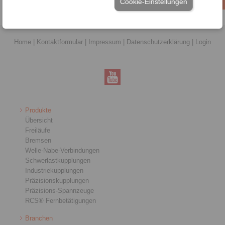
Cookie-Einstellungen
Home
|
Kontaktformular
|
Impressum
|
Datenschutzerklärung
|
Login
Produkte
Übersicht
Freiläufe
Bremsen
Welle-Nabe-Verbindungen
Schwerlastkupplungen
Industriekupplungen
Präzisionskupplungen
Präzisions-Spannzeuge
RCS® Fernbetätigungen
Branchen