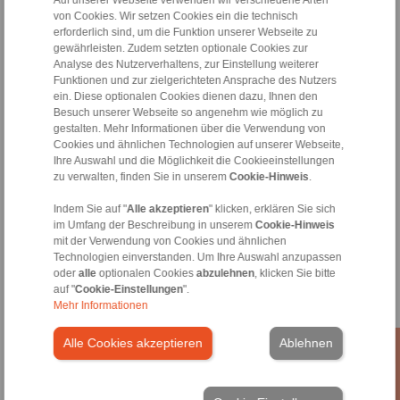
von Cookies. Wir setzen Cookies ein die technisch
erforderlich sind, um die Funktion unserer Webseite zu
gewährleisten. Zudem setzten optionale Cookies zur
Analyse des Nutzerverhaltens, zur Einstellung weiterer
Funktionen und zur zielgerichteten Ansprache des Nutzers
ein. Diese optionalen Cookies dienen dazu, Ihnen den
Besuch unserer Webseite so angenehm wie möglich zu
gestalten. Mehr Informationen über die Verwendung von
Cookies und ähnlichen Technologien auf unserer Webseite,
Ihre Auswahl und die Möglichkeit die Cookieeinstellungen
zu verwalten, finden Sie in unserem
Cookie-Hinweis
.
Indem Sie auf "
Alle akzeptieren
" klicken, erklären Sie sich
RINGSPANN GmbH
im Umfang der Beschreibung in unserem
Cookie-Hinweis
Adresse
mit der Verwendung von Cookies und ähnlichen
Technologien einverstanden. Um Ihre Auswahl anzupassen
+49 6172 275-0
oder
alle
optionalen Cookies
abzulehnen
, klicken Sie bitte
info@ringspann.de
auf "
Cookie-Einstellungen
".
www.ringspann.de
Mehr Informationen
Alle Cookies akzeptieren
Ablehnen
Kontaktpersonen