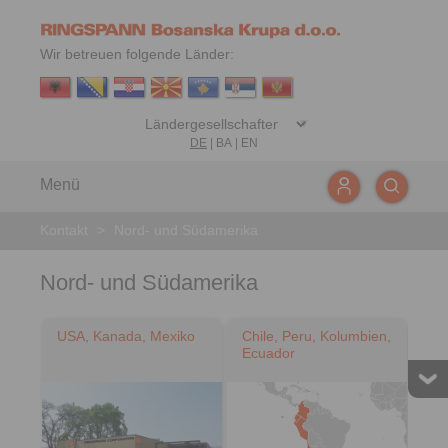
Wir betreuen folgende Länder:
DE
|
BA
|
EN
Menü
Kontakt
>
Nord- und Südamerika
Nord- und Südamerika
USA, Kanada, Mexiko
Chile, Peru, Kolumbien,
Ecuador