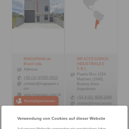
RINGSPANN do
MR ACCESORIOS
Brasil Ltda.
INDUSTRIALES
S.R.L
Adresse
Puerto Rico 1224
+55 (11) 97503 9323
Martinez (1640),
contato@ringspann.c
Buenos Aires
om
Argentinien
www.ringspann.com.br
+54 9 011 4836-2689
Kontaktpersonen
ventas@mraccesorio
sindustriales.com
www.mraccesoriosindustriales
Verwendung von Cookies auf dieser Website
Sonstige Länder
Auf unserer Webseite verwenden wir verschiedene Arten