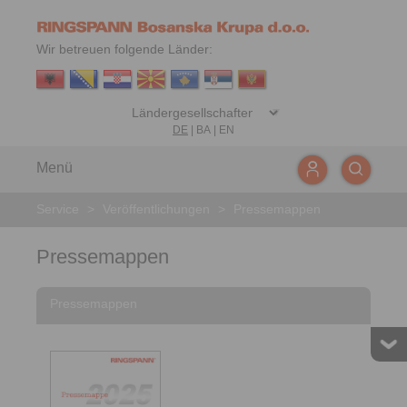
Wir betreuen folgende Länder:
DE
|
BA
|
EN
Menü
Service
>
Veröffentlichungen
>
Pressemappen
Pressemappen
Pressemappen