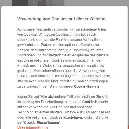
Verwendung von Cookies auf dieser Website
Auf unserer Webseite verwenden wir verschiedene Arten
von Cookies. Wir setzen Cookies ein die technisch
erforderlich sind, um die Funktion unserer Webseite zu
gewährleisten. Zudem setzten optionale Cookies zur
> mehr
Analyse des Nutzerverhaltens, zur Einstellung weiterer
Funktionen und zur zielgerichteten Ansprache des Nutzers
ein. Diese optionalen Cookies dienen dazu, Ihnen den
Besuch unserer Webseite so angenehm wie möglich zu
gestalten. Mehr Informationen über die Verwendung von
Cookies und ähnlichen Technologien auf unserer Webseite,
Ihre Auswahl und die Möglichkeit die Cookieeinstellungen
Home
|
Kontaktformular
|
Impressum
|
Datenschutzerklärung
|
Login
zu verwalten, finden Sie in unserem
Cookie-Hinweis
.
Indem Sie auf "
Alle akzeptieren
" klicken, erklären Sie sich
im Umfang der Beschreibung in unserem
Cookie-Hinweis
mit der Verwendung von Cookies und ähnlichen
Technologien einverstanden. Um Ihre Auswahl anzupassen
oder
alle
optionalen Cookies
abzulehnen
, klicken Sie bitte
Produkte
auf "
Cookie-Einstellungen
".
Übersicht
Mehr Informationen