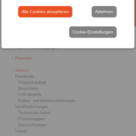
Freiläufe
Bremsen
Alle Cookies akzeptieren
Ablehnen
Welle-Nabe-Verbindungen
Schwerlastkupplungen
Industriekupplungen
Cookie-Einstellungen
Präzisionskupplungen
Präzisions-Spannzeuge
RCS® Fernbetätigungen
Branchen
Service
Downloads
Produktkataloge
Broschüren
CAD-Modelle
Einbau- und Betriebsanleitungen
Veröffentlichungen
Technische Artikel
Pressemappen
Auszeichnungen
Videos