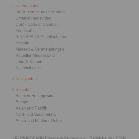
Unternehmen
Ihr Nutzen ist unser Antrieb
Unternehmensvideo
CSR - Code of Conduct
Zertifikate
RINGSPANN-Gesellschaften
Historie
Messen & Veranstaltungen
Virtueller Messestand
Jobs & Karriere
Nachhaltigkeit
Neuigkeiten
Kontakt
Bosnien-Herzegowina
Europa
Asien und Pazifik
Nord- und Südamerika
Afrika und Mittlerer Osten
RINGSPANN Bosanska Krupa d.o.o. |
Radnicka bb |
77240