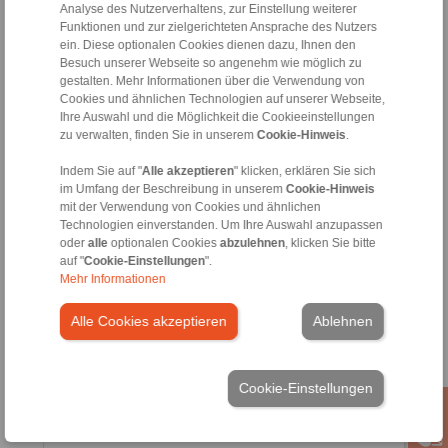
Analyse des Nutzerverhaltens, zur Einstellung weiterer
Jeremy Reynolds
Funktionen und zur zielgerichteten Ansprache des Nutzers
Area Sales Manager South
ein. Diese optionalen Cookies dienen dazu, Ihnen den
Besuch unserer Webseite so angenehm wie möglich zu
+44 1234 34 25 11
gestalten. Mehr Informationen über die Verwendung von
+44 7394 560 730
Cookies und ähnlichen Technologien auf unserer Webseite,
jeremy.reynolds@ringspann.co.uk
Ihre Auswahl und die Möglichkeit die Cookieeinstellungen
zu verwalten, finden Sie in unserem
Cookie-Hinweis
.
Indem Sie auf "
Alle akzeptieren
" klicken, erklären Sie sich
im Umfang der Beschreibung in unserem
Cookie-Hinweis
mit der Verwendung von Cookies und ähnlichen
Technologien einverstanden. Um Ihre Auswahl anzupassen
oder
alle
optionalen Cookies
abzulehnen
, klicken Sie bitte
auf "
Cookie-Einstellungen
".
Mehr Informationen
Alle Cookies akzeptieren
Ablehnen
Mark Luddington
Office Manager
+44 1234 34 25 11
Cookie-Einstellungen
mark.luddington@ringspann.co.uk