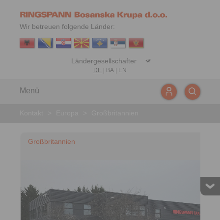
Wir betreuen folgende Länder:
DE
|
BA
|
EN
Menü
Kontakt
>
Europa
>
Großbritannien
Großbritannien